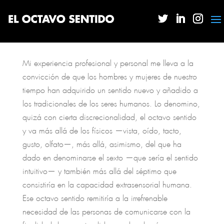
Mi experiencia profesional y personal me lleva a la
convicción de que los hombres y mujeres de nuestro
tiempo han adquirido un sentido nuevo y añadido a
los tradicionales de los seres humanos. Lo denomino,
quizá con cierta discrecionalidad, el octavo sentido
y va más allá de los físicos —vista, oído, tacto,
gusto, olfato—, más allá, asimismo, del que ha
dado en denominarse el sexto —que sería el sentido
intuitivo— y también más allá del séptimo que
consistiría en la capacidad extrasensorial humana.
Ese octavo sentido remitiría a la irrefrenable
necesidad de las personas de comunicarse con la