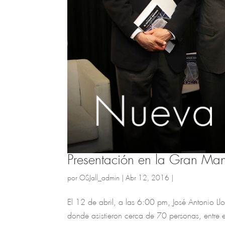
Presentación en la Gran Ma
por
OSJall_admin
|
Abr 12, 2016
|
El 12 de abril, a las 6:00 pm, José Antonio Llo
donde asistieron cerca de 70 personas, entre e