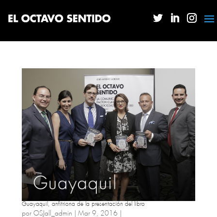
Guayaquil, anfitriona de la presentación del libro
por
OSJall_admin
|
Mar 9, 2016
|