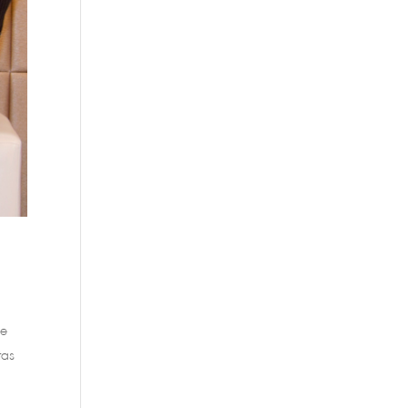
ue
tas