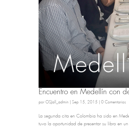
Encuentro en Medellín con d
por
OSJall_admin
|
Sep 15, 2015
|
0 Comentarios
La segunda cita en Colombia ha sido en Medellí
tuvo la oportunidad de presentar su libro en 