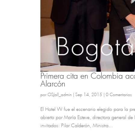
Primera cita en Colombia a
Alarcón
por
OSJall_admin
|
Sep 14, 2015
|
0 Comentarios
El Hotel W fue el escenario elegido para la pr
abierto por María Esteve, directora general
invitados: Pilar Calderón, Ministra...