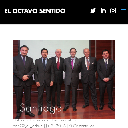
Chile da la bienvenida a El octavo sentido
por
OSJall_admin
|
Jul 2, 2015
|
0 Comentarios