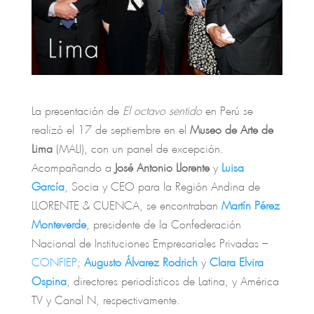
La presentación de
El octavo sentido
en Perú se
realizó el 17 de septiembre en el
Museo de Arte de
Lima
(MALI), con un panel de excepción.
Acompañando a
José Antonio Llorente
y
Luisa
García
, Socia y CEO para la Región Andina de
LLORENTE & CUENCA, se encontraban
Martín Pérez
Monteverde
, presidente de la Confederación
Nacional de Instituciones Empresariales Privadas –
CONFIEP
;
Augusto Álvarez Rodrich
y
Clara Elvira
Ospina
, directores periodísticos de Latina, y América
TV y Canal N, respectivamente.