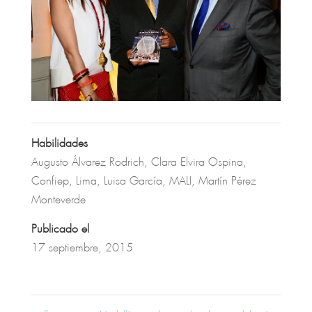
Habilidades
Augusto Álvarez Rodrich
,
Clara Elvira Ospina
,
Confiep
,
Lima
,
Luisa García
,
MALI
,
Martín Pérez
Monteverde
Publicado el
17 septiembre, 2015