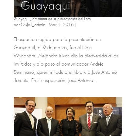
Guayaquil, anfitriona de la presentación del libro
por
OSJall_admin
|
Mar 9, 2016
|
El espacio elegido para la presentación en
Guayaquil, el 9 de marzo, fue el Hotel
Wyndham. Alejandra Rivas dio la bienvenida a los
invitados y dio paso al comunicador Andrés
Seminario, quien introdujo el libro y a José Antonio
Llorente. En su exposición, José Antonio...