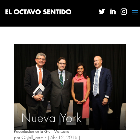
Presentación en la Gran Manzana
por
OSJall_admin
|
Abr 12, 2016
|