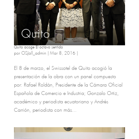
Quito acoge El octavo sentido
por
OSJall_admin
|
Mar 8, 2016
|
El 8 de marzo, el Swissotel de Quito acogió la
presentación de la obra con un panel compuesto
por: Rafael Roldán, Presidente de la Cámara Oficial
Española de Comercio e Industria; Gonzalo Ortiz,
académico y periodista ecuatoriano y Andrés
Carrión, periodista con más...