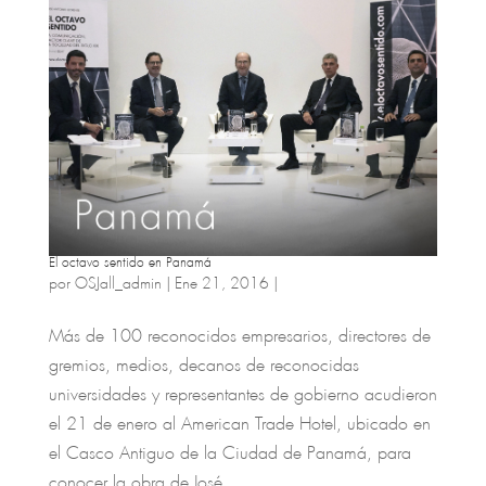
El octavo sentido en Panamá
por
OSJall_admin
|
Ene 21, 2016
|
Más de 100 reconocidos empresarios, directores de
gremios, medios, decanos de reconocidas
universidades y representantes de gobierno acudieron
el 21 de enero al American Trade Hotel, ubicado en
el Casco Antiguo de la Ciudad de Panamá, para
conocer la obra de José...