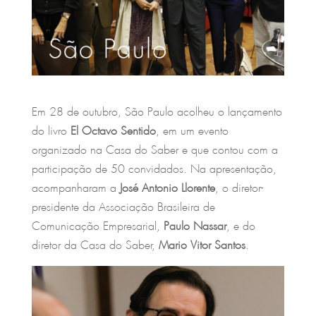
Em 28 de outubro, São Paulo acolheu o lançamento
do livro
El Octavo Sentido
, em um evento
organizado na Casa do Saber e que contou com a
participação de 50 convidados. Na apresentação,
acompanharam a
José Antonio Llorente
, o diretor-
presidente da Associação Brasileira de
Comunicação Empresarial,
Paulo Nassar
, e do
diretor da Casa do Saber,
Mario Vitor Santos
.