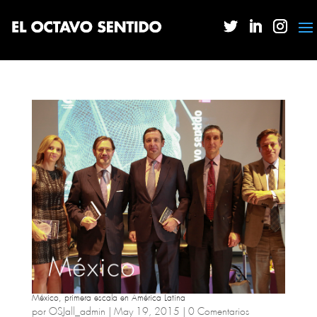
México, primera escala en América Latina
por
OSJall_admin
|
May 19, 2015
|
0 Comentarios