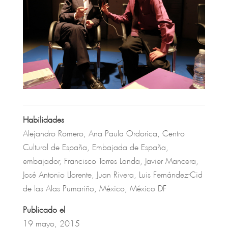
Habilidades
Alejandro Romero
,
Ana Paula Ordorica
,
Centro
Cultural de España
,
Embajada de España
,
embajador
,
Francisco Torres Landa
,
Javier Mancera
,
José Antonio Llorente
,
Juan Rivera
,
Luis Fernández-Cid
de las Alas Pumariño
,
México
,
México DF
Publicado el
19 mayo, 2015