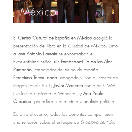
El
Centro Cultural de España en México
acogió la
presentación del libro en la Ciudad de México. Junto
a
José Antonio Llorente
se encontraban el
Excelentísimo señor
Luis Fernández-Cid de las Alas
Pumariño
, Embajador del Reino de España;
Francisco Torres Landa
, abogado y Socio Director de
Hogan Lovells BSTL;
Javier Mancera
socio de CMM
(De la Calle Madrazo Mancera); y
Ana Paula
Ordorica
, periodista, conductora y analista política.
Durante el evento, todos los ponentes compartieron
una reflexión sobre el enfoque de
El octavo sentido
.