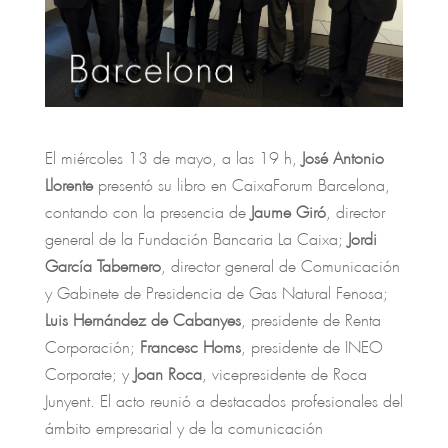
El miércoles 13 de mayo, a las 19 h,
José Antonio
Llorente
presentó su libro en ​CaixaForum Barcelona,
contando con la presencia de
Jaume Giró
, director
general de la Fundación Bancaria La Caixa;
Jordi
García Tabernero
, director general de Comunicación
y Gabinete de Presidencia de Gas Natural Fenosa;
Luis Hernández de Cabanyes
, presidente de Renta
Corporación;
Francesc Homs
, presidente de INEO
Corporate; y
Joan Roca
, vicepresidente de Roca
Junyent. El acto reunió a destacados profesionales del
ámbito empresarial y de la comunicación