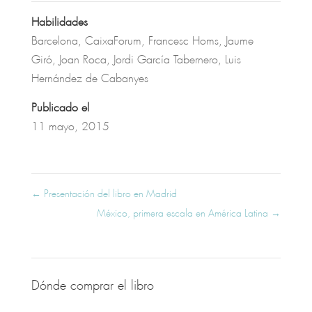
Habilidades
Barcelona
,
CaixaForum
,
Francesc Homs
,
Jaume
Giró
,
Joan Roca
,
Jordi García Tabernero
,
Luis
Hernández de Cabanyes
Publicado el
11 mayo, 2015
←
Presentación del libro en Madrid
México, primera escala en América Latina
→
Dónde comprar el libro