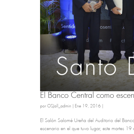
El Banco Central como escen
por
OSJall_admin
|
Ene 19, 2016
|
El Salón Salomé Ureña del Auditorio del Banc
escenario en el que tuvo lugar, este martes 19 